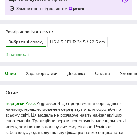
Замовлення під захистом
Розмір чоловічого взуття
Вибрати зі списку
US 4.5 / EUR 34.5 / 22.5 cm
В наявності
Опис
Характеристики
Доставка
Оплата
Умови п
Опис
Борцовки Asics
Aggressor 4 Це продовження серії однієї з
найпопулярніших моделей серед взуття для боротьби по
всьому світі. Ця модель не розчарує навіть найзапекліших
спортсменів. Традиційне верхня конструкція має щільність і
якість, замінивши загальну систему сітківок. Ремішок
забезпечує додаткову щільну фіксацію навколо щиколотки.