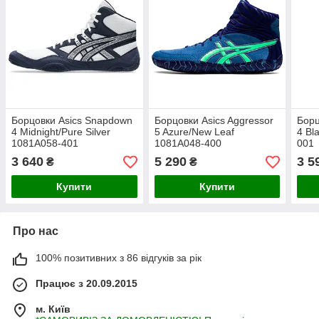
Борцовки Asics Snapdown
Борцовки Asics Aggressor
Борц
4 Midnight/Pure Silver
5 Azure/New Leaf
4 Bl
1081A058-401
1081A048-400
001
3 640
5 290
3 5
₴
₴
Купити
Купити
Про нас
100% позитивних з 86 відгуків за рік
Працює з 20.09.2015
м. Київ