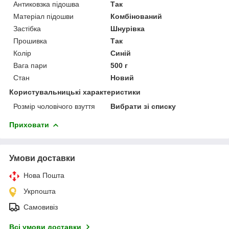
Антиковзка підошва
Так
Матеріал підошви
Комбінований
Застібка
Шнурівка
Прошивка
Так
Колір
Синій
Вага пари
500 г
Стан
Новий
Користувальницькі характеристики
Розмір чоловічого взуття
Вибрати зі списку
Приховати
Умови доставки
Нова Пошта
Укрпошта
Самовивіз
Всі умови доставки