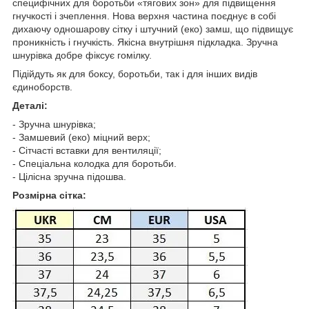
специфічних для боротьби «тягових зон» для підвищення
гнучкості і зчеплення. Нова верхня частина поєднує в собі
дихаючу одношарову сітку і штучний (еко) замш, що підвищує
проникність і гнучкість. Якісна внутрішня підкладка. Зручна
шнурівка добре фіксує гомілку.
Підійдуть як для боксу, боротьби, так і для інших видів
єдиноборств.
Деталі:
- Зручна шнурівка;
- Замшевий (еко) міцний верх;
- Сітчасті вставки для вентиляції;
- Спеціальна колодка для боротьби.
- Цілісна зручна підошва.
Розмірна сітка: