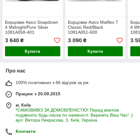
Борцовки Asics Snapdown
Борцовки Asics Matflex 7
Борц
4 Midnight/Pure Silver
Classic Red/Black
4 Wh
1081A058-401
1081A051-600
108
3 640
3 090
3 5
₴
₴
Купити
Купити
Про нас
100% позитивних з 86 відгуків за рік
Працює з 20.09.2015
м. Київ
*САМОВИВІЗ ЗА ДОМОВЛЕНІСТЮ! Перед візитом
подзвоніть будь-ласка по наявності. Бережіть Ваш Час! :)
вул. Віктора Некрасова, 3, Київ, Україна
Контакти