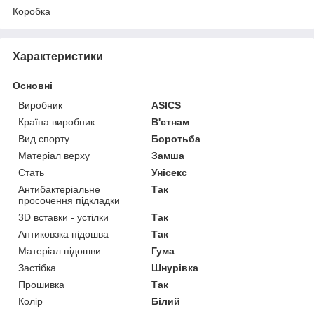
Коробка
Характеристики
Основні
Виробник
ASICS
Країна виробник
В'єтнам
Вид спорту
Боротьба
Матеріал верху
Замша
Стать
Унісекс
Антибактеріальне
Так
просочення підкладки
3D вставки - устілки
Так
Антиковзка підошва
Так
Матеріал підошви
Гума
Застібка
Шнурівка
Прошивка
Так
Колір
Білий