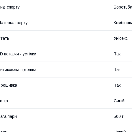
ид спорту
Боротьб
атеріал верху
Комбінов
тать
Унісекс
D вставки - устілки
Так
нтиковзка підошва
Так
Прошивка
Так
олір
Синій
ага пари
500 г
Стан
Новий