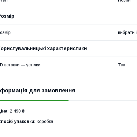
Розмір
озмір
вибрати і
Користувальницькі характеристики
D вставки — устілки
Так
нформація для замовлення
іна:
2 490 ₴
посіб упаковки:
Коробка