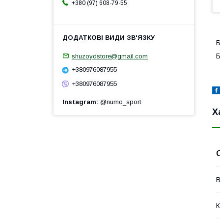
+380 (97) 608-79-55
Б
Б
shuzoydstore@gmail.com
+380976087955
+380976087955
Instagram
@numo_sport
Х
В
К