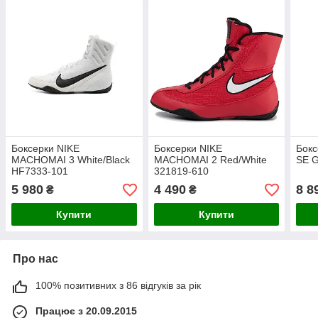
Боксерки NIKE
Боксерки NIKE
Бокс
MACHOMAI 3 White/Black
MACHOMAI 2 Red/White
SE 
HF7333-101
321819-610
5 980
4 490
8 8
₴
₴
Купити
Купити
Про нас
100% позитивних з 86 відгуків за рік
Працює з 20.09.2015