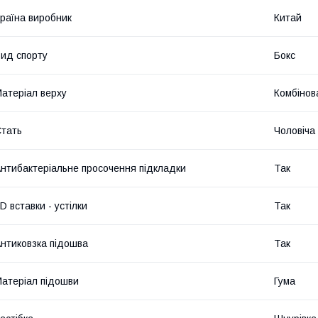
раїна виробник
Китай
ид спорту
Бокс
атеріал верху
Комбінов
тать
Чоловіча
нтибактеріальне просочення підкладки
Так
D вставки - устілки
Так
нтиковзка підошва
Так
атеріал підошви
Гума