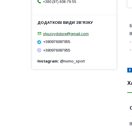
+380 (97) 608-79-55
Б
В
shuzoydstore@gmail.com
-
+380976087955
-
+380976087955
Instagram
@numo_sport
Х
В