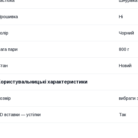
астібка
Шнурівка
Прошивка
Ні
олір
Чорний
ага пари
800 г
Стан
Новий
Користувальницькі характеристики
озмір
вибрати з
D вставки — устілки
Так