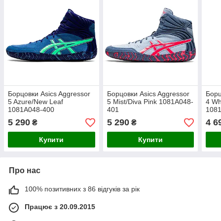
Борцовки Asics Aggressor
Борцовки Asics Aggressor
Борц
5 Azure/New Leaf
5 Mist/Diva Pink 1081A048-
4 Wh
1081A048-400
401
108
5 290
5 290
4 6
₴
₴
Купити
Купити
Про нас
100% позитивних з 86 відгуків за рік
Працює з 20.09.2015