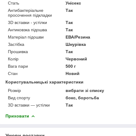
Стать
Унісекс
Антибактеріальне
Так
просочення підкладки
3D вставки - устілки
Так
Антиковзка підошва
Так
Матеріал підошви
ЕВА/Резина
Застібка
Шнурівка
Прошивка
Так
Колір
Червоний
Вага пари
500 г
Стан
Новий
Користувальницькі характеристики
Розмір
вибрати зі списку
Вид спорту
бокс, боротьба
3D вставки — устілки
Так
Приховати
Умови доставки