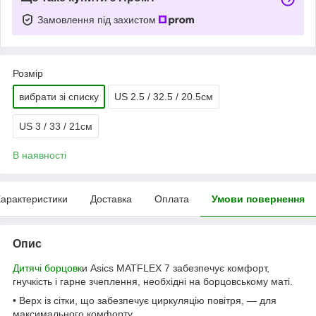
Замовлення під захистом
Розмір
вибрати зі списку
US 2.5 / 32.5 / 20.5см
US 3 / 33 / 21см
В наявності
арактеристики
Доставка
Оплата
Умови повернення
Опис
Дитячі борцовк
и Asics MATFLEX 7 забезпечує комфорт,
гнучкість і гарне зчеплення, необхідні на борцовському маті.
• Верх із сітки, що забезпечує циркуляцію повітря, — для
максимального комфорту.