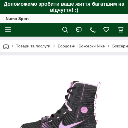
Допоможемо зробити ваше життя багатшим на
відчуття! :)
Numo Sport
Товари та послуги
Борцовки і Боксерки Nike
Боксерк