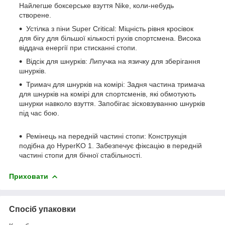
Найлегше боксерське взуття Nike, коли-небудь
створене.
Устілка з піни Super Critical: Міцність рівня кросівок
для бігу для більшої кількості рухів спортсмена. Висока
віддача енергії при стисканні стопи.
Відсік для шнурків: Липучка на язичку для зберігання
шнурків.
Тримач для шнурків на комірі: Задня частина тримача
для шнурків на комірі для спортсменів, які обмотують
шнурки навколо взуття. Запобігає зісковзуванню шнурків
під час бою.
Ремінець на передній частині стопи: Конструкція
подібна до HyperKO 1. Забезпечує фіксацію в передній
частині стопи для бічної стабільності.
Приховати
Спосіб упаковки