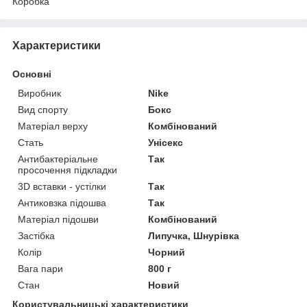
Коробка
Характеристики
Основні
Виробник
Nike
Вид спорту
Бокс
Матеріал верху
Комбінований
Стать
Унісекс
Антибактеріальне
Так
просочення підкладки
3D вставки - устілки
Так
Антиковзка підошва
Так
Матеріал підошви
Комбінований
Застібка
Липучка, Шнурівка
Колір
Чорний
Вага пари
800 г
Стан
Новий
Користувальницькі характеристики