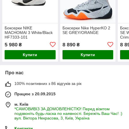
Боксерки NIKE
Боксерки Nike HyperKO 2
Бокс
MACHOMAI 3 White/Black
SE GREY/ORANGE
SE W
HF7333-101
Crim
5 980
8 890
8 8
₴
₴
Купити
Купити
Про нас
100% позитивних з 86 відгуків за рік
Працює з 20.09.2015
м. Київ
*САМОВИВІЗ ЗА ДОМОВЛЕНІСТЮ! Перед візитом
подзвоніть будь-ласка по наявності. Бережіть Ваш Час! :)
вул. Віктора Некрасова, 3, Київ, Україна
Контакти